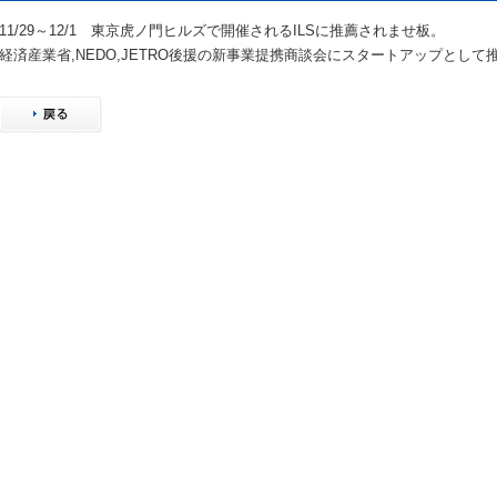
11/29～12/1 東京虎ノ門ヒルズで開催されるILSに推薦されませ板。
経済産業省,NEDO,JETRO後援の新事業提携商談会にスタートアップとして